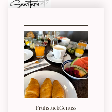
FrühstückGenuss