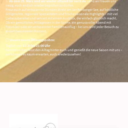
✨
Ab dem 29. März sind wir wieder offiziell für euch da
– und wir freuen uns
riesig, euch endlich wieder begrüßen zu dürfen.
Freut euch auf entspannte Stunden direkt am Senftenberger See, auf köstliche
Grillgerichte, regionale Spezialitäten und frische saisonale Highlights – mit viel
Liebe zubereitet und serviert mit einem Ausblick, der einfach glücklich macht.
Ob ein gemütliches Mittagessen in der Sonne, ein genussvoller Abend mit
Freunden oder ein entspannter Familienausflug – bei uns wird jeder Besuch zu
einem besonderen Moment.
🕒
Unsere neuen Öffnungszeiten:
Täglich von
11:30 bis 21:00 Uhr
Kommt vorbei, lasst den Alltag hinter euch und genießt die neue Saison mit uns –
wir können es kaum erwarten, euch wiederzusehen!